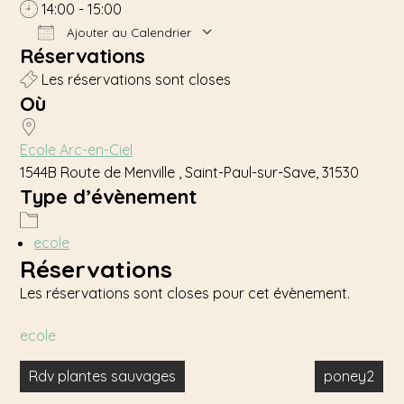
14:00 - 15:00
Ajouter au Calendrier
Réservations
Télécharger ICS
Calendrier Google
Les réservations sont closes
Où
Ecole Arc-en-Ciel
1544B Route de Menville , Saint-Paul-sur-Save, 31530
Type d’évènement
ecole
Réservations
Les réservations sont closes pour cet évènement.
ecole
Navigation
Rdv plantes sauvages
poney2