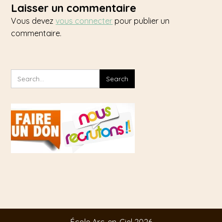
de
Laisser un commentaire
l’article
Vous devez
vous connecter
pour publier un
commentaire.
École Arc-en-Ciel 2026